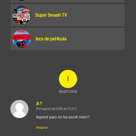
Super Smash TV
Jocs de pel·lícula
1
RESPOSTA
A?
8 d'agost de 2019 at 23:53
says:
Aquest paio no ha escrit més!?!
Respon