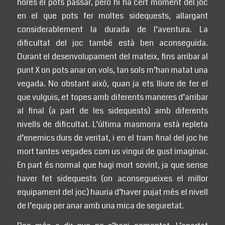
hores el pots passar, però hi ha cert moment del joc
en el que pots fer moltes sidequests, allargant
considerablement la durada de l’aventura. La
dificultat del joc també està ben aconseguida.
Durant el desenvolupament del mateix, fins arribar al
punt X on pots anar on vols, tan sols m’han matat una
vegada. No obstant això, quan ja ets lliure de fer el
que vulguis, et topes amb diferents maneres d’arribar
al final (a part de les sidequests) amb diferents
nivells de dificultat. L’última masmorra està repleta
d’enemics durs de veritat, i en el tram final del joc he
mort tantes vegades com us vingui de gust imaginar.
En part és normal que hagi mort sovint, ja que sense
haver fet sidequests (on aconsegueixes el millor
equipament del joc) hauria d’haver pujat més el nivell
de l’equip per anar amb una mica de seguretat.