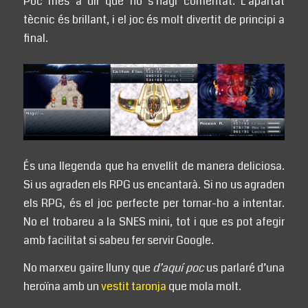
Poc més a dir que no s’hagi comentat. L’apartat
tècnic és brillant, i el joc és molt divertit de principi a
final.
És una llegenda que ha envellit de manera deliciosa.
Si us agraden els RPG us encantarà. Si no us agraden
els RPG, és el joc perfecte per tornar-ho a intentar.
No el trobareu a la SNES mini, tot i que es pot afegir
amb facilitat si sabeu fer servir Google.
No marxeu gaire lluny que
d’aquí poc
us parlaré d’una
heroïna amb un
vestit taronja
que mola molt.