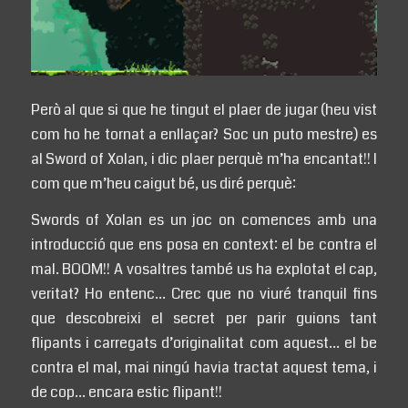
Però al que si que he tingut el plaer de jugar (heu vist
com ho he tornat a enllaçar? Soc un puto mestre) es
al Sword of Xolan, i dic plaer perquè m’ha encantat!! I
com que m’heu caigut bé, us diré perquè:
Swords of Xolan es un joc on comences amb una
introducció que ens posa en context: el be contra el
mal. BOOM!! A vosaltres també us ha explotat el cap,
veritat? Ho entenc… Crec que no viuré tranquil fins
que descobreixi el secret per parir guions tant
flipants i carregats d’originalitat com aquest… el be
contra el mal, mai ningú havia tractat aquest tema, i
de cop… encara estic flipant!!