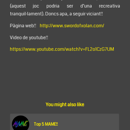
(aquest joc podria ser d’una recreativa
tranquil·lament). Doncs apa, a seguir viciant!!
Pàgina web!!
http://www.swordofxolan.com/
Video de youtube!!
https://www.youtube.com/watch?v=FL2o1CzG7UM
You might also like
Top 5 MAME!!