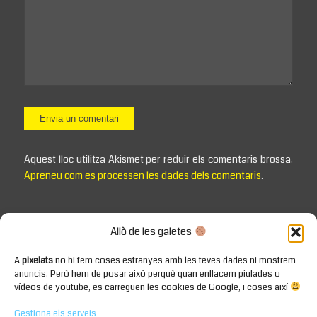
Aquest lloc utilitza Akismet per reduir els comentaris brossa.
Apreneu com es processen les dades dels comentaris
.
Allò de les galetes
A
pixelats
no hi fem coses estranyes amb les teves dades ni mostrem
anuncis. Però hem de posar això perquè quan enllacem piulades o
vídeos de youtube, es carreguen les cookies de Google, i coses així
Gestiona els serveis