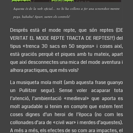
Aquesta és de la web oficial… no hi ha collons a fer una screenshot mentre
pega, hahaha! Apart, surten els controls!
Després està el mode repte, que són reptes (DE
VERITAT EL MODE REPTE TRACTA DE REPTES??) del
tipus «trenca 30 sacs en 50 segons» i coses així,
està graciós perquè et piques amb tu mateix, apart
que així desconnectes una mica del mode aventura i
alhora practiques, que més vols?
La musiqueta mola molt (amb aquesta frase guanyo
un Pullitzer segur). Sense voler acaparar tota
l’atenció, l’ambientació «medieval» que aporta es
molt agradable si tenim en compte que estem fent
coses dignes d’un heroi de l’època (no com les
collonades d’ara de «civil war» i merdes d’aquestes).
A més a més, els efectes de so com ara impactes, el