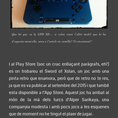
Que bé que va la GPD XD…. si voleu veure l’altre model que hi ha
d’aquesta meravella, aneu a l’article en castellà!! Us encantarà!!
I al Play Store (soc un crac enllaçant paràgrafs, eh?)
es on trobareu el Sword of Xolan, un joc amb una
pinta retro que enamora, però que de retro no te res,
ja que es va publicar al setembre del 2015 i que també
esta disponible a l’App Store. Aquest joc ha arribat al
món de la mà dels turcs d’Alper Sarikaya, una
companyia modesta i amb pocs jocs a les esquenes
que de moment no he tingut el plaer de jugar.