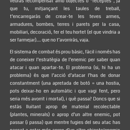
veuràs recompensat amb objectes o “receptes”, ja
que tu, mitjançant les taules de treball,
t’encarregaràs de crear-te les teves armes,
armadures, bombes, terres i parets per la casa,
mobiliari, decoració, fer el teu hortet (el que vindria a
ser farmejar)…. que no t’avorriràs, vaja.
El sistema de combat és prou bàsic, fàcil i només has
de coneixer l’estratègia de l’enemic per saber quan
atacar i quan apartar-te. El problema (si, hi ha un
problema) és que l’acció d’atacar l’has de donar
constantment (una apretada de botó = una hostia,
pots deixar-ho en automàtic i que vagi fent, pero
seria més avorrit i mortal), i què passa? Doncs que si
estàs lluitant aprop de material recolectable
(plantes, minerals) o aprop d’un altre enemic, pot
passar (i passa) que mentre fugies del seu atac has