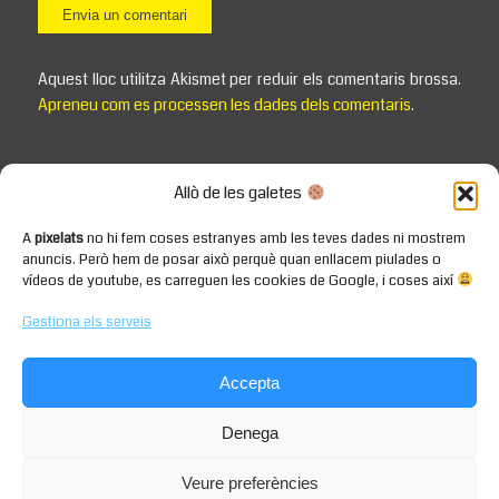
Aquest lloc utilitza Akismet per reduir els comentaris brossa.
Apreneu com es processen les dades dels comentaris
.
Allò de les galetes
A
pixelats
no hi fem coses estranyes amb les teves dades ni mostrem
anuncis. Però hem de posar això perquè quan enllacem piulades o
vídeos de youtube, es carreguen les cookies de Google, i coses així
Gestiona els serveis
Accepta
Denega
Veure preferències
CC BY-SA 4.0 -
Enfold WordPress Theme by Kriesi