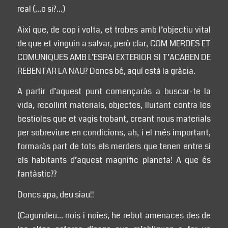
real (…o si?…)
Així que, de cop i volta, et trobes amb l’objectiu vital
de que et vinguin a salvar, però clar, COM MERDES ET
COMUNIQUES AMB L’ESPAI EXTERIOR SI T’ACABEN DE
REBENTAR LA NAU? Doncs bé, aquí està la gràcia.
A partir d’aquest punt començaràs a buscar-te la
vida, recollint materials, objectes, lluitant contra les
bestioles que et vagis trobant, creant nous materials
per sobreviure en condicions, ah, i el més important,
formaràs part de tots els merders que tenen entre si
els habitants d’aquest magnífic planeta! A que és
fantàstic??
Doncs apa, deu siau!!
(Cagundeu… nois i noies, he rebut amenaces des de