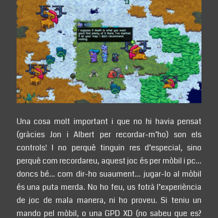
Una cosa molt important i que no hi havia pensat
(gràcies Jon i Albert per recordar-m’ho) son els
controls! I no perquè tinguin res d’especial, sino
perquè com recordareu, aquest joc és per mòbil i pc…
doncs bé… com dir-ho suaument… jugar-lo al mòbil
és una puta merda. No ho feu, us fotrà l’experiència
de joc de mala manera, ni ho proveu. Si teniu un
mando pel mòbil, o una GPD XD (no sabeu que es?