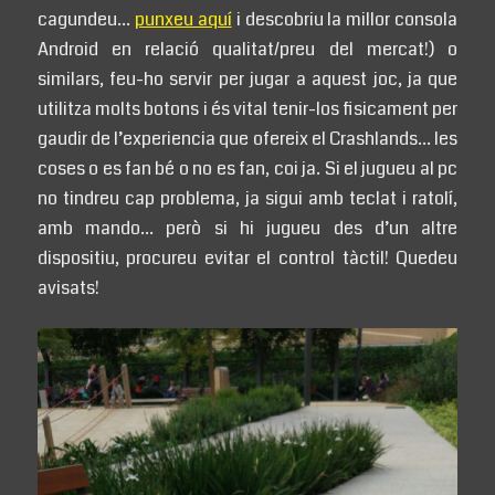
cagundeu…
punxeu aquí
i descobriu la millor consola
Android en relació qualitat/preu del mercat!) o
similars, feu-ho servir per jugar a aquest joc, ja que
utilitza molts botons i és vital tenir-los fisicament per
gaudir de l’experiencia que ofereix el Crashlands… les
coses o es fan bé o no es fan, coi ja. Si el jugueu al pc
no tindreu cap problema, ja sigui amb teclat i ratolí,
amb mando… però si hi jugueu des d’un altre
dispositiu, procureu evitar el control tàctil! Quedeu
avisats!