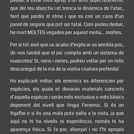
passat a estar més aprop d’un altre objecte/enemic
que del teu objectiu i et trenca la dinàmica de l’atac,
fent que perdis el ritme i que es crei un caos d’un
parell de segons que pot ser fatal. Com podeu deduir,
he mort MOLTES vegades per aquest motiu… moltes.
Per si tot això que us acabo d’explicar us sembla poc,
dir-vos també que el joc compta amb un sistema de
mascotes! Sí, nens i nenes, podreu voltar per un món
desconegut de la mà de la vostra criatura preferida!
Ho explicaré millor: els enemics es diferencien per
espècies, els quals et donaran materials concrets
d’aquella espècie i seràn més exclusius o més bàsics
depenent del nivell que tingui l’enemic. Si és un
figaflor o si és una mala puta salta a la vista, ja que
aquí no hi ha nivells ni experiència, només hi ha
aparença física. Si fa por, allunyat i no t’hi apropis