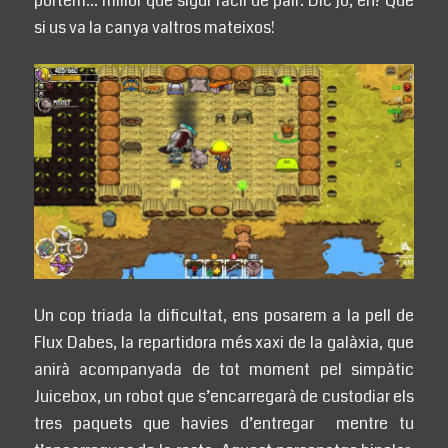
portem… millor que sigui fàcil de pair. Dic jo, eh? Que
si us va la canya valtros mateixos!
Un cop triada la dificultat, ens posarem a la pell de
Flux Dabes, la repartidora més xaxi de la galàxia, que
anirà acompanyada de tot moment pel simpàtic
Juicebox, un robot que s’encarregarà de custodiar els
tres paquets que havies d’entregar mentre tu