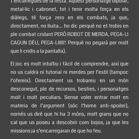
t’encarregues de la resta. Aquest personatge bipolar,
metal·lic i cabronet, tot i tenir molta força en els
diàlegs, té força zero en els combats, ja que,
directament, no lluita… ho dic perquè no et trobis en
ple combat cridant PERÒ ROBOT DE MERDA, PEGA-LI
CAGUN DÉU, PEGA-LIIIII!! Perquè no pegarà per molt
que li cridis a la pantalla).
El joc es molt intuïtiu i fàcil de comprendre, així que
no us caldrà ni tutorial ni merdes per l’estil (tampoc
l’ofereix). Directament us trobareu en un món
desconegut, ple de recursos, besties, i personatges
molt i molt peculiars. Sense voler entrar molt en
materia de l’argument (sóc l’home anti-spoiler),
només us diré que hi ha 3 móns, molt grans que no
cal que us poseu a descobrir com bojos, ja que les
missions ja s’encarregaran de que ho feu.