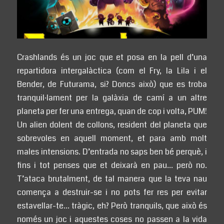
Crashlands és un joc que et posa en la pell d’una
repartidora intergalàctica (com el Fry, la Lila i el
Bender, de Futurama, si? Doncs això) que es troba
tranquil·lament per la galàxia de camí a un altre
planeta per fer una entrega, quan de cop i volta, PUM!
Un alien dolent de collons, resident del planeta que
sobrevoles en aquell moment, et para amb molt
males intensions. D’entrada no saps ben bé perquè, i
fins i tot penses que et deixarà en pau… però no.
T’ataca brutalment, de tal manera que la teva nau
comença a destruir-se i no pots fer res per evitar
estavellar-te… tràgic, eh? Però tranquils, que això és
només un joc i aquestes coses no passen a la vida