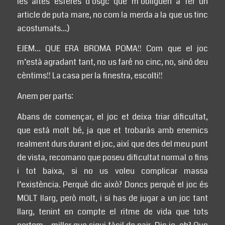
les altes esferes d’osgc que m’obliguen a fer un
article de puta mare, no com la merda a la que us tinc
acostumats…)
EJEM… QUE ERA BROMA POMA!! Com que el joc
m’està agradant tant, no us faré no cinc, no, sinó deu
cèntims!! La casa per la finestra, escolti!!
Anem per parts:
Abans de començar, el joc et deixa triar dificultat,
que està molt bé, ja que et trobaràs amb enemics
realment durs durant el joc, així que des del meu punt
de vista, recomano que poseu dificultat normal o fins
i tot baixa, si no us voleu complicar massa
l’existència. Perquè dic això? Doncs perquè el joc és
MOLT llarg, però molt, i si has de jugar a un joc tant
llarg, tenint en compte el ritme de vida que tots