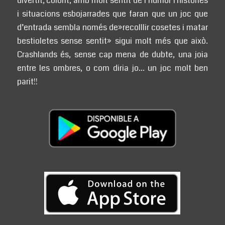
divertit, colorit, amb molt sentit de l’humor i històries
i situacions esbojarrades que faran que un joc que
d’entrada sembla només de»recolllir cosetes i matar
bestioletes sense sentit» sigui molt més que això.
Crashlands és, sense cap mena de dubte, una joia
entre les ombres, o com diria jo… un joc molt ben
parit!!